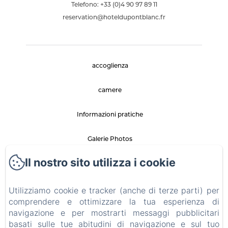
Telefono: +33 (0)4 90 97 89 11
reservation@hoteldupontblanc.fr
accoglienza
camere
Informazioni pratiche
Galerie Photos
Il nostro sito utilizza i cookie
Visita la regione
Vos Activités
Utilizziamo cookie e tracker (anche di terze parti) per
comprendere e ottimizzare la tua esperienza di
navigazione e per mostrarti messaggi pubblicitari
RIEN QUE POUR VOUS !
basati sulle tue abitudini di navigazione e sul tuo